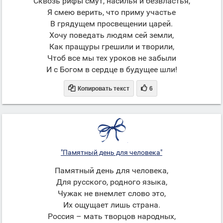
Сквозь рифы смут, насилья и безвластья,
Я смею верить, что приму участье
В грядущем просвещении царей.
Хочу поведать людям сей земли,
Как пращуры грешили и творили,
Чтоб все мы тех уроков не забыли
И с Богом в сердце в будущее шли!


Копировать текст
6
"Памятный день для человека"
Памятный день для человека,
Для русского, родного языка,
Чужак не внемлет слово это,
Их ощущает лишь страна.
Россия – мать творцов народных,