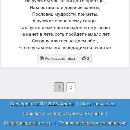
На русском языке когда-то праотцы,
Нам оставляли древние заветы,
Пословиц мудрости, приметы,
А русские слова всему гонцы.
Так пусть язык наш не падет и не угаснет
Не канет в лете, хоть пройдет немало лет,
Сегодня клятвенно даем обет,
Что внукам мы его передадим на счастье.


Копировать текст
2
1
2
Copyright © 2011-2026 Amdoit
|
Обратная связь
|
Разместить свою открытку на сайте
|
Конфиденциальность
|
Пользовательское соглашение