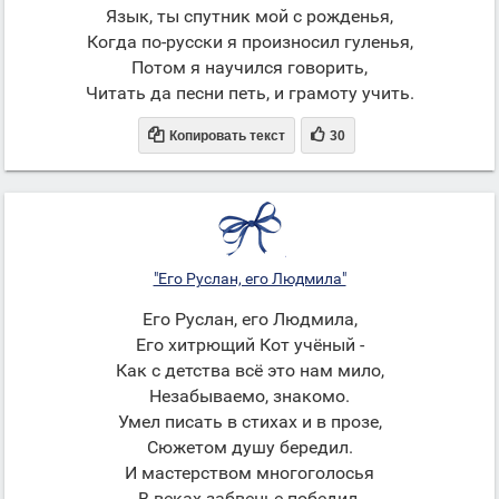
Язык, ты спутник мой с рожденья,
Когда по-русски я произносил гуленья,
Потом я научился говорить,
Читать да песни петь, и грамоту учить.


Копировать текст
30
"Его Руслан, его Людмила"
Его Руслан, его Людмила,
Его хитрющий Кот учёный -
Как с детства всё это нам мило,
Незабываемо, знакомо.
Умел писать в стихах и в прозе,
Сюжетом душу бередил.
И мастерством многоголосья
В веках забвенье победил.