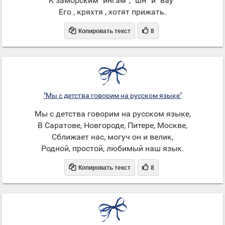
К заморским "ингам”, "шн” и "вау”
Его , кряхтя , хотят прижать.


Копировать текст
8
"Мы с детства говорим на русском языке"
Мы с детства говорим на русском языке,
В Саратове, Новгороде, Питере, Москве,
Сближает нас, могуч он и велик,
Родной, простой, любимый наш язык.


Копировать текст
8