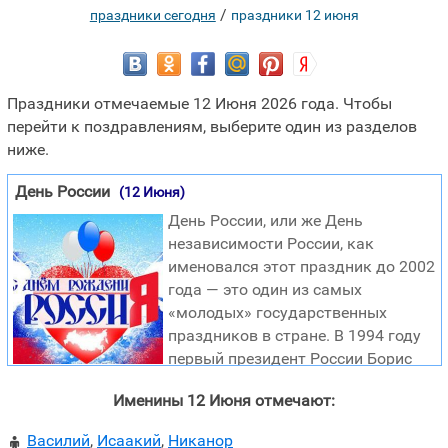
/
праздники сегодня
праздники 12 июня
Праздники отмечаемые 12 Июня 2026 года. Чтобы
перейти к поздравлениям, выберите один из разделов
ниже.
День России
(12 Июня)
День России, или же День
независимости России, как
именовался этот праздник до 2002
года — это один из самых
«молодых» государственных
праздников в стране. В 1994 году
первый президент России Борис
Ельцин своим указом придает 12 июня государственное
Именины 12 Июня отмечают:
значение — День принятия декларации о
государственном суверенитете России. Сам документ
Василий
,
Исаакий
,
Никанор
