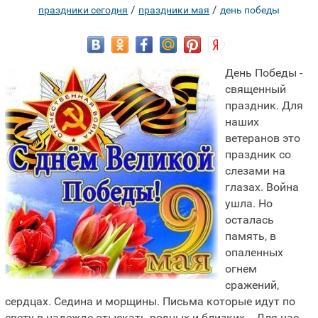
/
/
праздники сегодня
праздники мая
день победы
День Победы -
священный
праздник. Для
наших
ветеранов это
праздник со
слезами на
глазах. Война
ушла. Но
осталась
память, в
опаленных
огнем
сражений,
сердцах. Седина и морщины. Письма которые идут по
свету в надежде отыскать родных и близких... Для нас