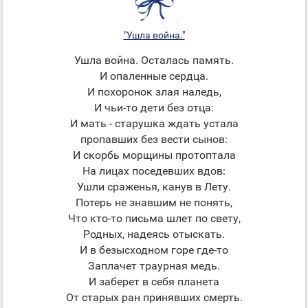
"Ушла война."
Ушла война. Осталась память.
И опаленные сердца.
И похоронок злая наледь,
И чьи-то дети без отца:
И мать - старушка ждать устала
пропавших без вести сынов:
И скорбь морщины протоптала
На лицах поседевших вдов:
Ушли сраженья, канув в Лету.
Потерь не знавшим не понять,
Что кто-то письма шлет по свету,
Родных, надеясь отыскать.
И в безысходном горе где-то
Заплачет траурная медь.
И заберет в себя планета
От старых ран принявших смерть.