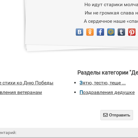
Но идут старики молча
Им не громкая слава н
А сердечное наше «спа
Разделы категории "Д
ие стихи ко Дню Победы
Зятю, тестю, теще ...
авления ветеранам
Поздравления дедушке

Отправить
нтарий: