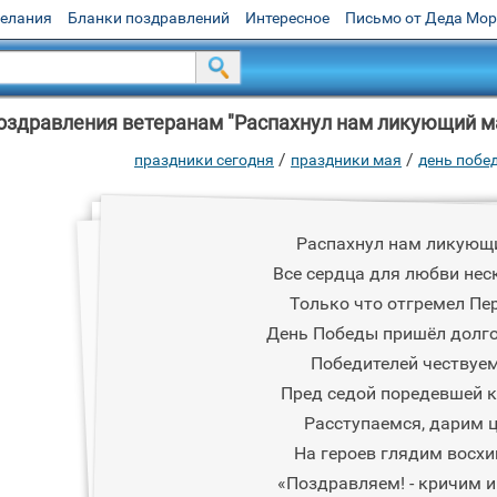
желания
Бланки поздравлений
Интересное
Письмо от Деда Мо
оздравления ветеранам "Распахнул нам ликующий ма
/
/
праздники сегодня
праздники мая
день поб
Распахнул нам ликующ
Все сердца для любви нес
Только что отгремел Пе
День Победы пришёл долг
Победителей чествуе
Пред седой поредевшей 
Расступаемся, дарим ц
На героев глядим восх
«Поздравляем! - кричим им