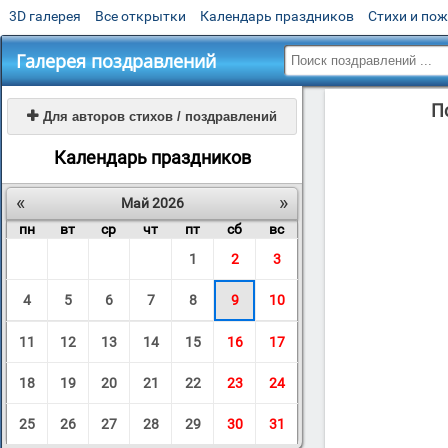
3D галерея
Все открытки
Календарь праздников
Стихи и по
Галерея поздравлений
П

Для авторов стихов / поздравлений
Календарь праздников
«
»
Май 2026
пн
вт
ср
чт
пт
сб
вс
1
2
3
4
5
6
7
8
9
10
11
12
13
14
15
16
17
18
19
20
21
22
23
24
25
26
27
28
29
30
31