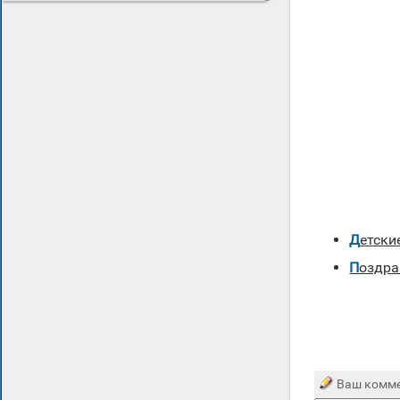
Детск
Поздр
Ваш комме