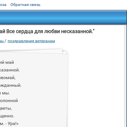
роза
Обратная связь
й Все сердца для любви несказанной."
/
еды
поздравления ветеранам
ий май
казанной.
рвомай,
ожданный.
м мы.
колонной
веты,
ищенно.
. - Ура!»