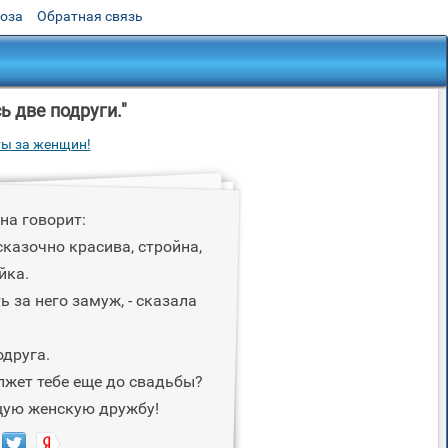
роза
Обратная связь
ь две подруги."
ты за женщин!
на говорит:
сказочно красива, стройна,
йка.
ь за него замуж, - сказала
одруга.
лжет тебе еще до свадьбы?
щую женскую дружбу!