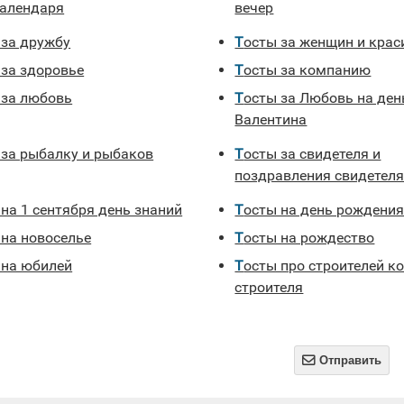
календаря
вечер
 за дружбу
Тосты за женщин и кра
 за здоровье
Тосты за компанию
ы за любовь
Тосты за Любовь на день Святого
Валентина
ы за рыбалку и рыбаков
Тосты за свидетеля и
поздравления свидетел
 на 1 сентября день знаний
Тосты на день рождени
 на новоселье
Тосты на рождество
ы на юбилей
Тосты про строителей ко дню
строителя

Отправить