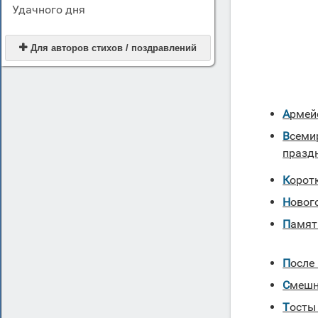
Удачного дня

Для авторов стихов / поздравлений
Арме
Всемирный День Здоровья тосты к
празд
Корот
Ново
Памя
Посл
Смеш
Тосты в день 7 ноября — красный