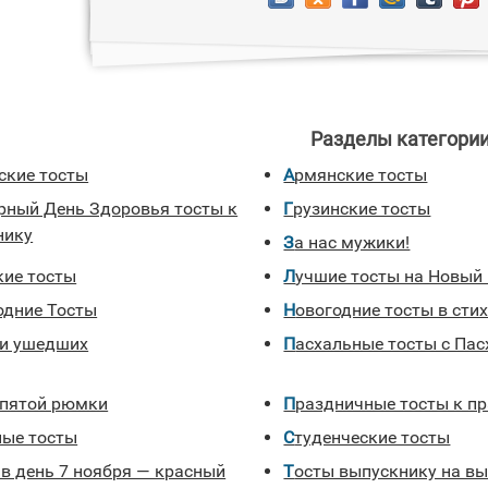
Разделы категории
йские тосты
Армянские тосты
Грузинские тосты
нику
За нас мужики!
кие тосты
Лучшие тосты на Новый
годние Тосты
Новогодние тосты в сти
ти ушедших
Пасхальные тосты с Пас
е пятой рюмки
Праздничные тосты к п
ные тосты
Студенческие тосты
Тосты выпускнику на выпускной