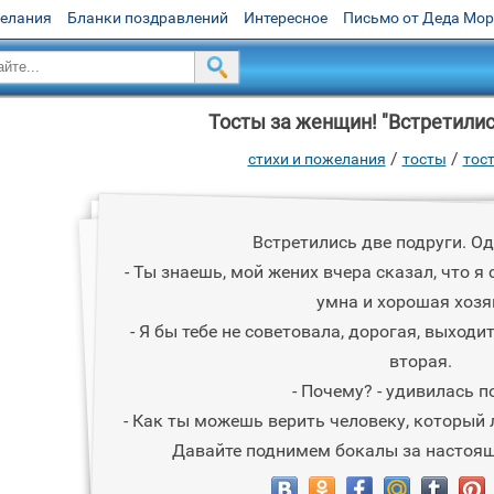
желания
Бланки поздравлений
Интересное
Письмо от Деда Мо
Тосты за женщин! "Встретилис
/
/
стихи и пожелания
тосты
тос
Встретились две подруги. Од
- Ты знаешь, мой жених вчера сказал, что я 
умна и хорошая хозя
- Я бы тебе не советовала, дорогая, выходит
вторая.
- Почему? - удивилась п
- Как ты можешь верить человеку, который 
Давайте поднимем бокалы за настоя