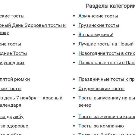
Разделы категории
йские тосты
Армянские тосты
Грузинские тосты
нику
За нас мужики!
кие тосты
Лучшие тосты на Новый
годние Тосты
Новогодние тосты в сти
ти ушедших
Пасхальные тосты с Пас
е пятой рюмки
Праздничные тосты к п
ные тосты
Студенческие тосты
Тосты выпускнику на выпускной
календаря
вечер
 за дружбу
Тосты за женщин и кра
 за здоровье
Тосты за компанию