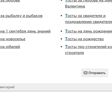
ы за любовь
Тосты за Любовь на день Святого
Валентина
ы за рыбалку и рыбаков
Тосты за свидетеля и
поздравления свидетел
 на 1 сентября день знаний
Тосты на день рождени
 на новоселье
Тосты на рождество
ы на юбилей
Тосты про строителей ко дню
строителя

Отправить
ентарий: