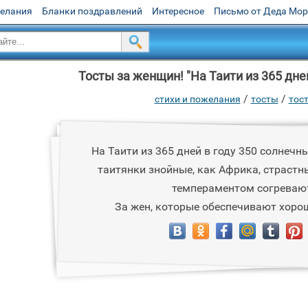
желания
Бланки поздравлений
Интересное
Письмо от Деда Мо
Тосты за женщин! "На Таити из 365 дней
/
/
стихи и пожелания
тосты
тос
На Таити из 365 дней в году 350 солнечн
таитянки знойные, как Африка, страстны
темпераментом согревают
За жен, которые обеспечивают хорош