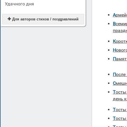
Удачного дня
Арме

Для авторов стихов / поздравлений
Всемирный День Здоровья тосты к
празд
Корот
Ново
Памя
Посл
Смеш
Тосты в день 7 ноября — красный
день 
Тосты
Тосты