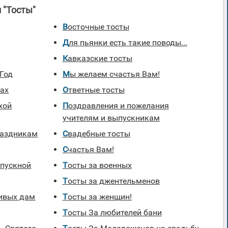
 "Тосты"
Восточные тосты
Для пьянки есть такие поводы...
Кавказские тосты
 Год
Мы желаем счастья Вам!
хах
Ответные тосты
хой
Поздравления и пожелания
учителям и выпускникам
раздникам
Свадебные тосты
Счастья Вам!
Тосты за военных
Тосты за джентельменов
сивых дам
Тосты за женщин!
Тосты За любителей бани