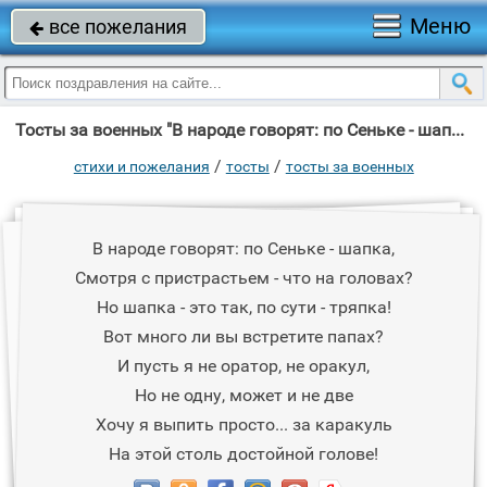
Меню
все пожелания

Тосты за военных "В народе говорят: по Сеньке - шапка, Смотря с пристрастьем - что на головах?"
/
/
стихи и пожелания
тосты
тосты за военных
В народе говорят: по Сеньке - шапка,
Смотря с пристрастьем - что на головах?
Но шапка - это так, по сути - тряпка!
Вот много ли вы встретите папах?
И пусть я не оратор, не оракул,
Но не одну, может и не две
Хочу я выпить просто... за каракуль
На этой столь достойной голове!