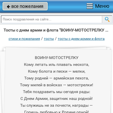
Меню
все пожелания

Тосты с днем армии и флота "ВОИНУ-МОТОСТРЕЛКУ Кому летать иль плавать неохота, Кому болота и пески —"
/
/
стихи и пожелания
тосты
тосты с днем армии и флота
ВОИНУ-МОТОСТРЕЛКУ
Кому летать иль плавать неохота,
Кому болота и пески — мелки,
Тому родней — армейская пехота,
Тому милей в войсках — мотострелки!
Тебя поздравить мы сегодня рады:
С Днем Армии, защитник наш родной!
Ты служишь не за почести, награды —
Горишь любовью к Родине одной!