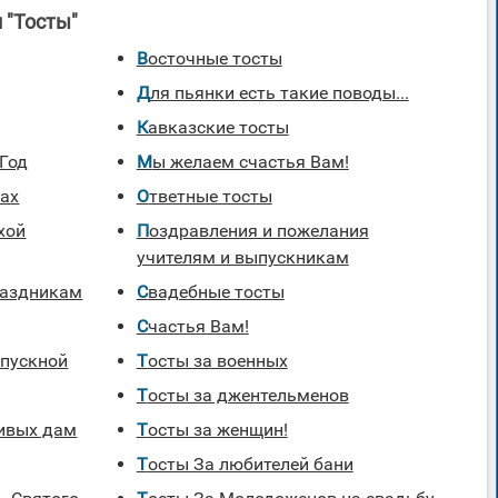
 "Тосты"
Восточные тосты
Для пьянки есть такие поводы...
Кавказские тосты
 Год
Мы желаем счастья Вам!
хах
Ответные тосты
хой
Поздравления и пожелания
учителям и выпускникам
раздникам
Свадебные тосты
Счастья Вам!
Тосты за военных
Тосты за джентельменов
сивых дам
Тосты за женщин!
Тосты За любителей бани