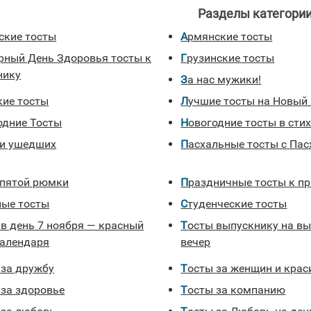
Разделы категории
йские тосты
Армянские тосты
Грузинские тосты
нику
За нас мужики!
кие тосты
Лучшие тосты на Новый
годние Тосты
Новогодние тосты в сти
ти ушедших
Пасхальные тосты с Пас
е пятой рюмки
Праздничные тосты к п
ные тосты
Студенческие тосты
Тосты выпускнику на выпускной
календаря
вечер
 за дружбу
Тосты за женщин и кра
 за здоровье
Тосты за компанию