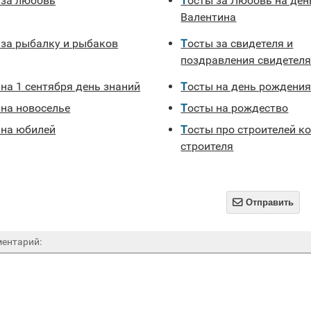
ы за любовь
Тосты за Любовь на день Святого
Валентина
ы за рыбалку и рыбаков
Тосты за свидетеля и
поздравления свидетел
 на 1 сентября день знаний
Тосты на день рождени
 на новоселье
Тосты на рождество
ы на юбилей
Тосты про строителей ко дню
строителя

Отправить
ентарий: