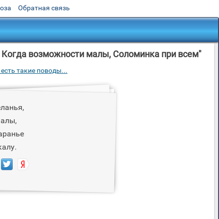
роза
Обратная связь
, Когда возможности малы, Соломинка при всем"
есть такие поводы...
ланья,
алы,
аранье
калу.