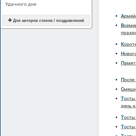
Удачного дня
Арме

Для авторов стихов / поздравлений
Всемирный День Здоровья тосты к
празд
Корот
Ново
Памя
Посл
Смеш
Тосты в день 7 ноября — красный
день 
Тосты
Тосты