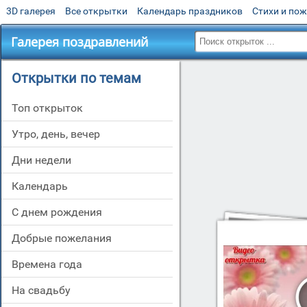
3D галерея
Все открытки
Календарь праздников
Стихи и по
Галерея поздравлений
Открытки по темам
Топ открыток
утро, день, вечер
дни недели
Календарь
c днем рождения
добрые пожелания
времена года
на свадьбу