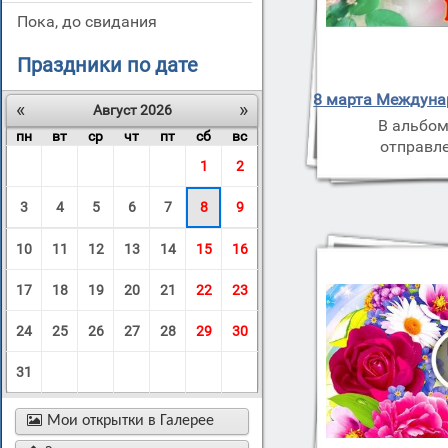
пока, до свидания
Праздники по дате
8 марта Междуна
«
»
Август 2026
В альбом
пн
вт
ср
чт
пт
сб
вс
отправле
1
2
3
4
5
6
7
8
9
10
11
12
13
14
15
16
17
18
19
20
21
22
23
24
25
26
27
28
29
30
31

Мои открытки в Галерее