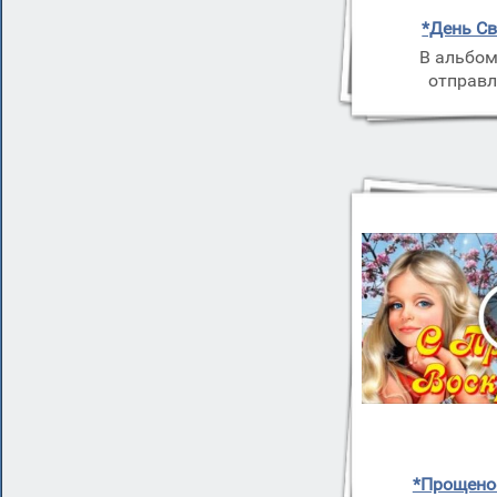
*День С
В альбом
отправл
*Прощено