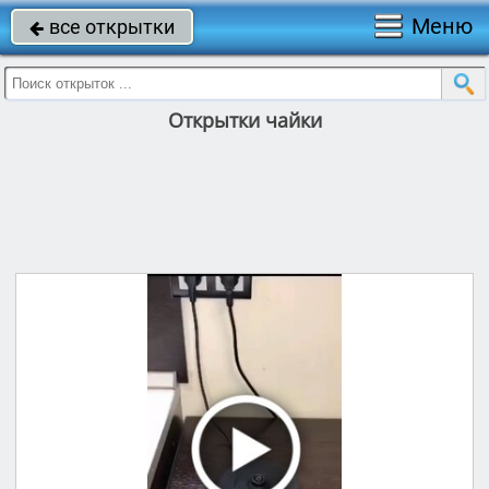
Меню
все открытки

Открытки чайки