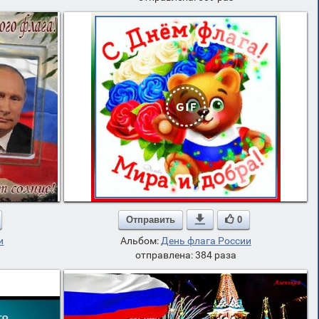
Отправить

0
и
Альбом:
День флага России
отправлена: 384 раза