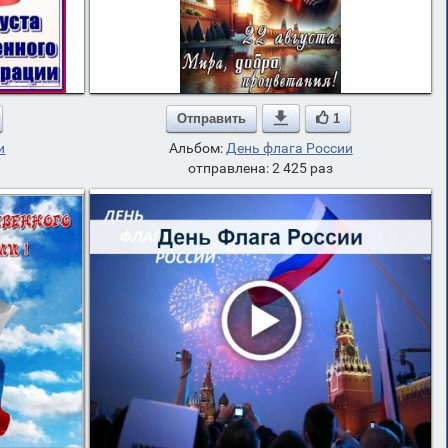
Отправить

1
и
Альбом:
День флага России
отправлена: 2 425 раз