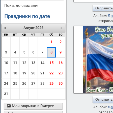
пока, до свидания
Отправить
Праздники по дате
Альбом:
Де
отправле
«
»
Август 2026
пн
вт
ср
чт
пт
сб
вс
1
2
3
4
5
6
7
8
9
10
11
12
13
14
15
16
17
18
19
20
21
22
23
24
25
26
27
28
29
30
31
Отправить

Мои открытки в Галерее
Альбом:
Де
отправл