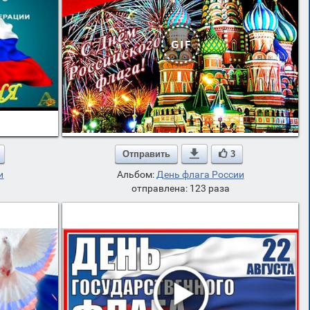
Отправить

3
и
Альбом:
День флага России
отправлена: 123 раза