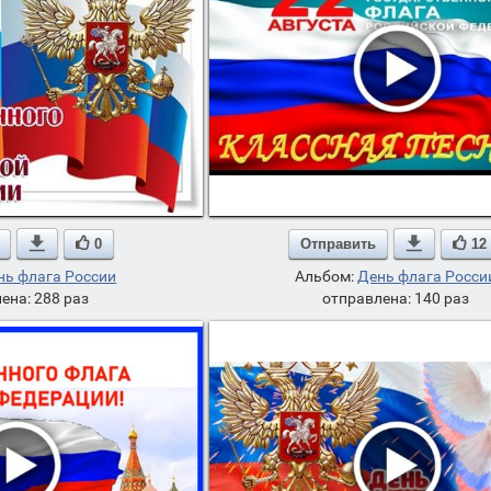

0
Отправить

12
нь флага России
Альбом:
День флага Росси
ена: 288 раз
отправлена: 140 раз