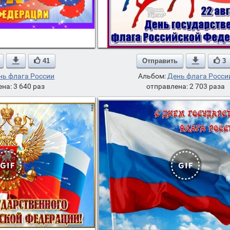

41
Отправить

3
нь флага России
Альбом:
День флага Росси
на: 3 640 раз
отправлена: 2 703 раза