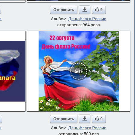
Отправить

9
и
Альбом:
День флага России
отправлена: 964 раза
Отправить

0
и
Альбом:
День флага России
отправлена: 509 раз