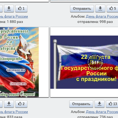

1
Отправить

5
нь флага России
Альбом:
День флага Росси
на: 1 880 раз
отправлена: 998 раз

2
Отправить

13
нь флага России
Альбом:
День флага Росси
ена: 833 раза
отправлена: 736 раз