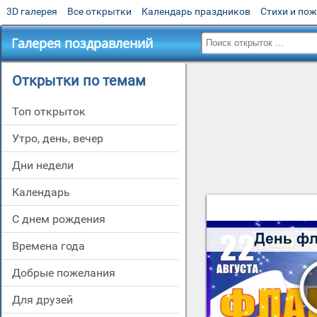
3D галерея
Все открытки
Календарь праздников
Стихи и по
Галерея поздравлений
Открытки по темам
Топ открыток
утро, день, вечер
дни недели
Календарь
c днем рождения
времена года
добрые пожелания
для друзей