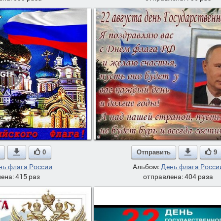

0
Отправить

9
нь флага России
Альбом:
День флага Росси
ена: 415 раз
отправлена: 404 раза