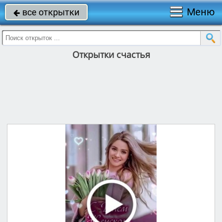
Меню
все открытки

Открытки счастья