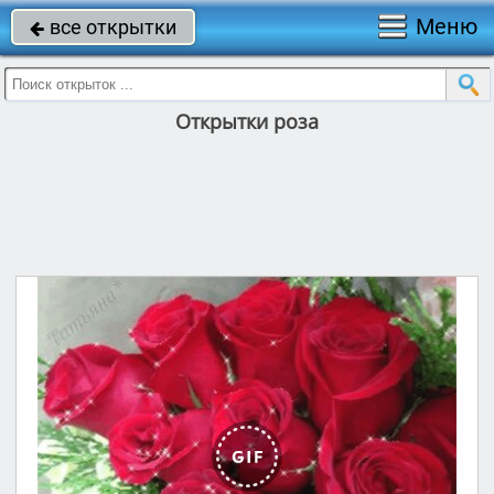
Меню
все открытки

Открытки роза