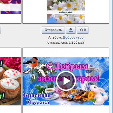
Отправить

0
Альбом:
Доброе утро
отправлена: 2 256 раз