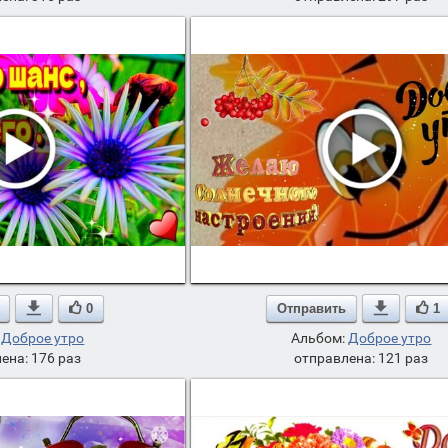

0
Отправить

1
:
Доброе утро
Альбом:
Доброе утро
ена: 176 раз
отправлена: 121 раз