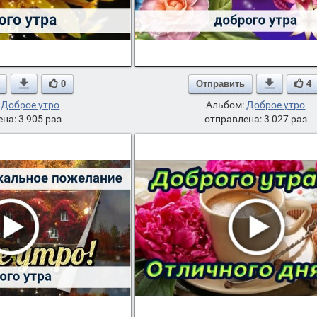

0
Отправить

4
:
Доброе утро
Альбом:
Доброе утро
на: 3 905 раз
отправлена: 3 027 раз