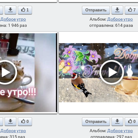

1
Отправить

7
:
Доброе утро
Альбом:
Доброе утро
на: 1 946 раз
отправлена: 614 раза

0
Отправить

0
:
Доброе утро
Альбом:
Доброе утро
ена: 315 раз
отправлена: 297 раз