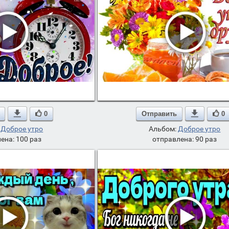

0
Отправить

0
:
Доброе утро
Альбом:
Доброе утро
ена: 100 раз
отправлена: 90 раз