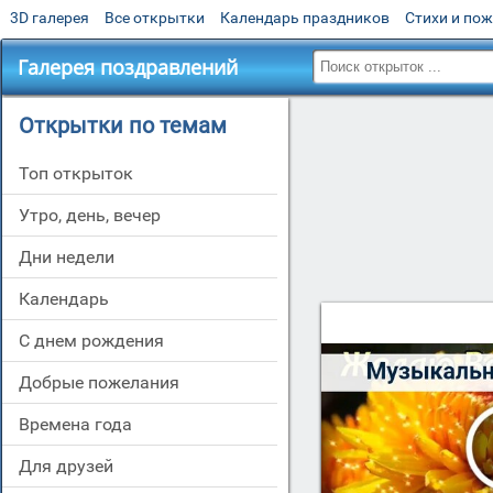
3D галерея
Все открытки
Календарь праздников
Стихи и по
Галерея поздравлений
Открытки по темам
Топ открыток
утро, день, вечер
дни недели
Календарь
c днем рождения
добрые пожелания
времена года
для друзей