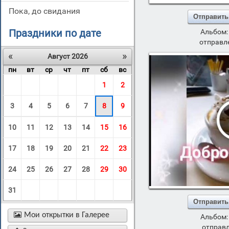
пока, до свидания
Отправить
Праздники по дате
Альбом
отправле
«
»
Август 2026
пн
вт
ср
чт
пт
сб
вс
1
2
3
4
5
6
7
8
9
10
11
12
13
14
15
16
17
18
19
20
21
22
23
24
25
26
27
28
29
30
31
Отправить

Мои открытки в Галерее
Альбом
отправл