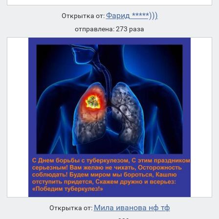
Фарид *****)))
Открытка от:
отправлена: 273 раза
Мила иванова нф тф
Открытка от: