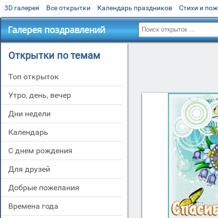
3D галерея
Все открытки
Календарь праздников
Стихи и по
Галерея поздравлений
Открытки по темам
Топ открыток
утро, день, вечер
дни недели
Календарь
c днем рождения
для друзей
добрые пожелания
времена года