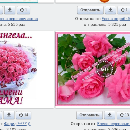

1
Отправить

1
лена перевозчикова
Открытка от:
Елена воробь
на: 6 655 раз
отправлена: 5 325 раз

14
Отправить

13
т:
Фарид *****)))
Открытка от:
Елена перевозч
на: 3 103 раза
отправлена: 2 636 раз