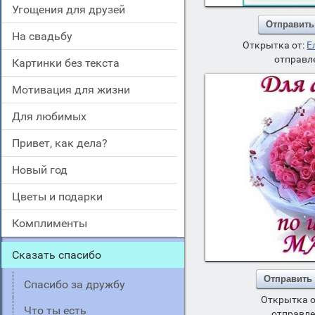
угощения для друзей
Отправить
на свадьбу
Открытка от:
Е
отправле
картинки без текста
мотивация для жизни
для любимых
привет, как дела?
новый год
цветы и подарки
комплименты
сказать спасибо
Отправить
спасибо за дружбу
Открытка о
что ты есть
отправле