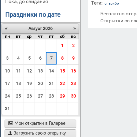
пока, до свидания
Теги:
спасибо
Бесплатно отпр
Праздники по дате
Открытки со сл
«
»
Август 2026
пн
вт
ср
чт
пт
сб
вс
1
2
3
4
5
6
7
8
9
10
11
12
13
14
15
16
17
18
19
20
21
22
23
24
25
26
27
28
29
30
31

Мои открытки в Галерее

Загрузить свою открытку