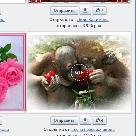
Отправить

7
ёва
Открытка от:
Лиля Хакимова
отправлена: 3 926 раз
Отправить

4
икова
Открытка от:
Елена перевозчикова
отправлена: 2 525 раз