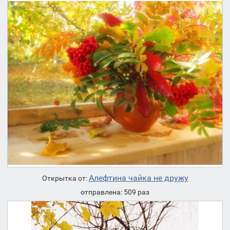
Aлeфтинa чaйкa не дружу
Открытка от:
отправлена: 509 раз