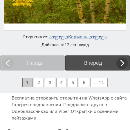
~♥ஐ♥ஐღКармель ღ♥ஐ♥ஐ~
Открытка от:
Добавлена: 12 лет назад
Назад
Вперед
1
2
3
4
5
6
... 14
Бесплатно отправить открытки на WhatsApp с сайта
Галерея поздравлений. Поздравить друга в
Одноклассниках или Viber. Открытки с осенними
пейзажами