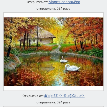
Мария соловьёва
Открытка от:
отправлена: 524 раза
ℛb|ж££ ツ ©ч@©tьɐツ
Открытка от:
отправлена: 524 раза