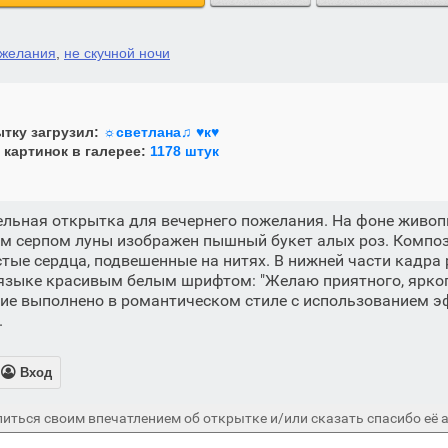
желания
,
не скучной ночи
тку загрузил:
☼светлана♫ ♥к♥
 картинок в галерее:
1178 штук
льная открытка для вечернего пожелания. На фоне живоп
ким серпом луны изображен пышный букет алых роз. Комп
ые сердца, подвешенные на нитях. В нижней части кадра
языке красивым белым шрифтом: "Желаю приятного, ярког
ение выполнено в романтическом стиле с использованием э
.

Вход
иться своим впечатлением об открытке и/или сказать спасибо её а