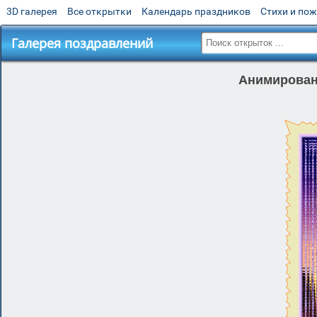
3D галерея
Все открытки
Календарь праздников
Стихи и по
Галерея поздравлений
Анимированн