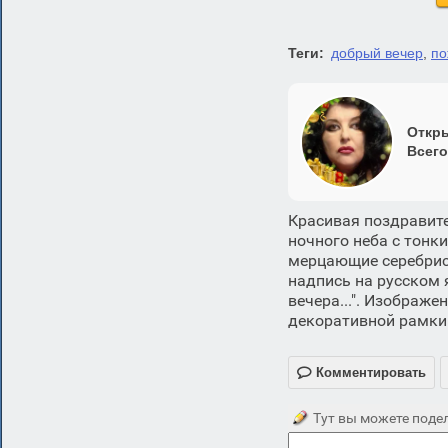
Теги:
добрый вечер
,
по
Откры
Всего
Красивая поздравите
ночного неба с тон
мерцающие серебрист
надпись на русском 
вечера...". Изображ
декоративной рамки

Комментировать
Тут вы можете подел