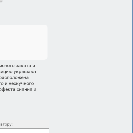
исного заката и
озицию украшают
 расположена
о и нескучного
ффекта сияния и
втору: