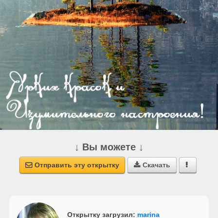
↓ Вы можете ↓
Отправить эту открытку
Скачать



Открытку загрузил:
marina