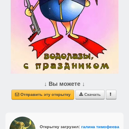
↓ Вы можете ↓
Отправить эту открытку
Скачать



Открытку загрузил:
галина тимофеева