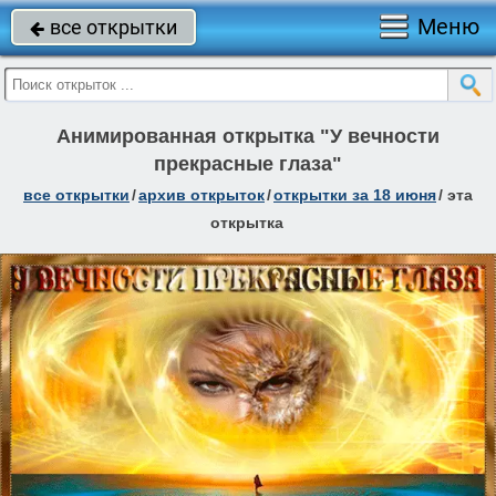
Меню
все открытки

Анимированная открытка "У вечности
прекрасные глаза"
все открытки
/
архив открыток
/
открытки за 18 июня
/
эта
открытка