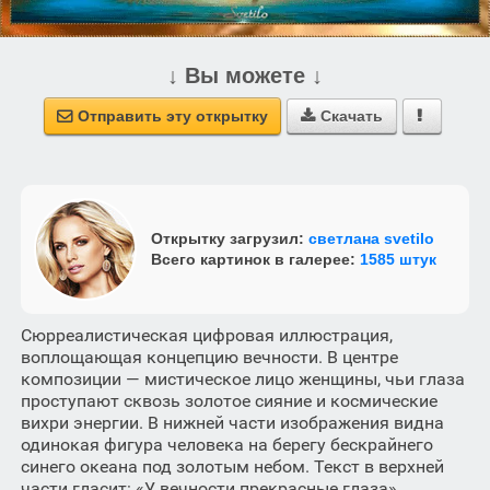
↓ Вы можете ↓
Отправить эту открытку
Скачать



Открытку загрузил:
светлана svetilo
Всего картинок в галерее:
1585 штук
Сюрреалистическая цифровая иллюстрация,
воплощающая концепцию вечности. В центре
композиции — мистическое лицо женщины, чьи глаза
проступают сквозь золотое сияние и космические
вихри энергии. В нижней части изображения видна
одинокая фигура человека на берегу бескрайнего
синего океана под золотым небом. Текст в верхней
части гласит: «У вечности прекрасные глаза».