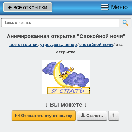
Меню
все открытки

Анимированная открытка "Спокойной ночи"
все открытки
/
утро, день, вечер
/
спокойной ночи
/
эта
открытка
↓ Вы можете ↓
Отправить эту открытку
Скачать


