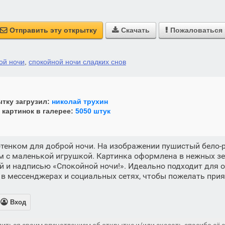
Отправить эту открытку
Скачать
Пожаловаться



ой ночи
,
спокойной ночи сладких снов
тку загрузил:
николай трухин
 картинок в галерее:
5050 штук
тенком для доброй ночи. На изображении пушистый бело-
 с маленькой игрушкой. Картинка оформлена в нежных зе
 и надписью «Спокойной ночи!». Идеально подходит для 
 мессенджерах и социальных сетях, чтобы пожелать прия

Вход