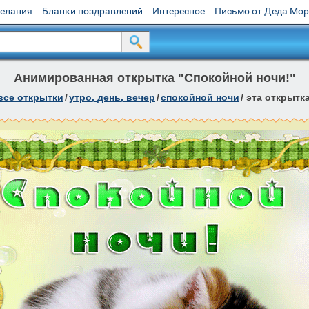
желания
Бланки поздравлений
Интересное
Письмо от Деда Мо
Анимированная открытка "Спокойной ночи!"
все открытки
/
утро, день, вечер
/
спокойной ночи
/
эта открытк