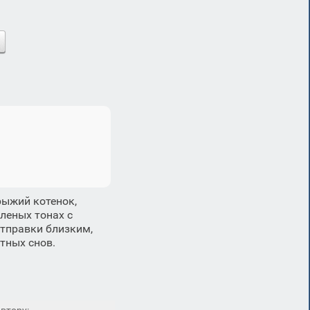
рыжий котенок,
леных тонах с
отправки близким,
тных снов.