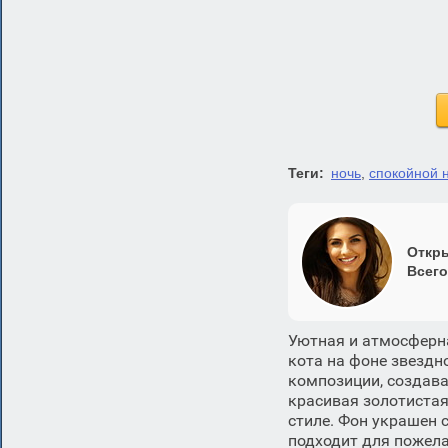
Теги:
ночь
,
спокойной 
Откры
Всего
Уютная и атмосферн
кота на фоне звездн
композиции, создава
красивая золотистая
стиле. Фон украшен
подходит для пожела