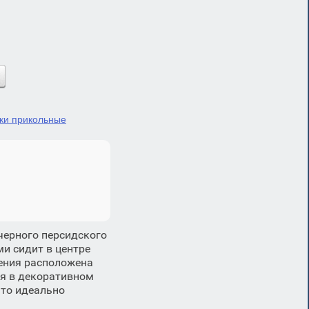
ки прикольные
черного персидского
и сидит в центре
жения расположена
ая в декоративном
что идеально