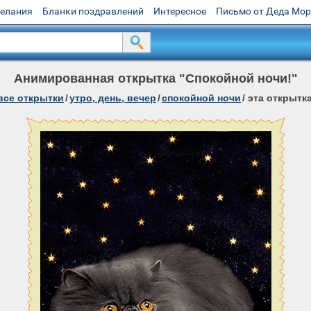
желания
Бланки поздравлений
Интересное
Письмо от Деда Мо
Анимированная открытка "Спокойной ночи!"
все открытки
/
утро, день, вечер
/
спокойной ночи
/
эта открытк