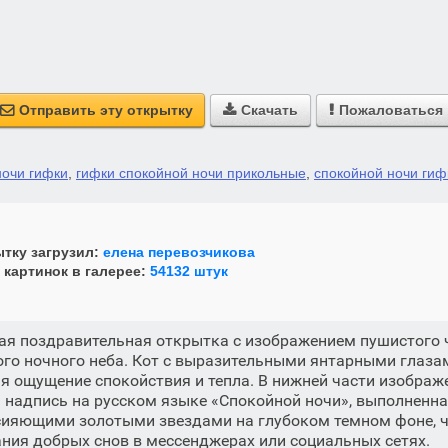
Отправить эту открытку
Скачать
Пожаловаться



ночи гифки
,
гифки спокойной ночи прикольные
,
спокойной ночи гиф
тку загрузил:
елена перевозчикова
 картинок в галерее:
54132 штук
ая поздравительная открытка с изображением пушистого 
ого ночного неба. Кот с выразительными янтарными глазам
я ощущение спокойствия и тепла. В нижней части изобра
 надпись на русском языке «Спокойной ночи», выполненн
 сияющими золотыми звездами на глубоком темном фоне, 
ния добрых снов в мессенджерах или социальных сетях.