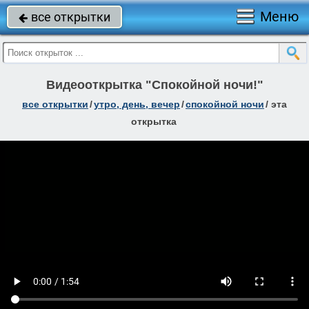
Меню
все открытки

Видеооткрытка "Спокойной ночи!"
все открытки
/
утро, день, вечер
/
спокойной ночи
/
эта
открытка