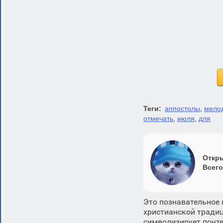
Теги:
аппостолы
,
мелод
отмечать
,
июля
,
для
Откры
Всего
Это познавательное 
христианской традиц
символизирует почте