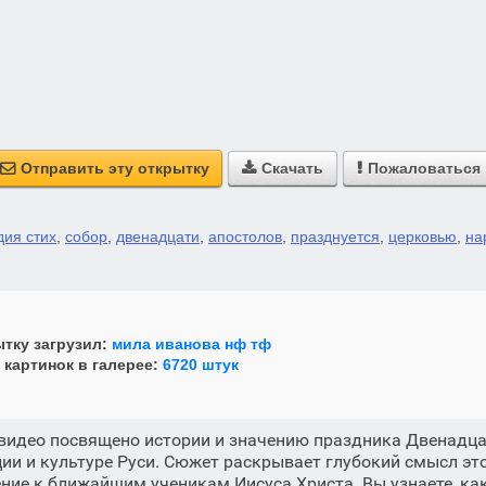
Отправить эту открытку
Скачать
Пожаловаться



ия стих
,
собор
,
двенадцати
,
апостолов
,
празднуется
,
церковью
,
на
тку загрузил:
мила иванова нф тф
 картинок в галерее:
6720 штук
видео посвящено истории и значению праздника Двенадца
ии и культуре Руси. Сюжет раскрывает глубокий смысл это
ние к ближайшим ученикам Иисуса Христа. Вы узнаете, как