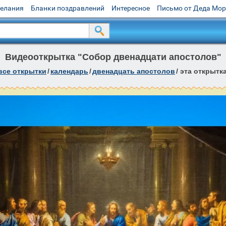
желания
Бланки поздравлений
Интересное
Письмо от Деда Мо
Видеооткрытка "Собор двенадцати апостолов"
все открытки
/
календарь
/
двенадцать апостолов
/
эта открытк