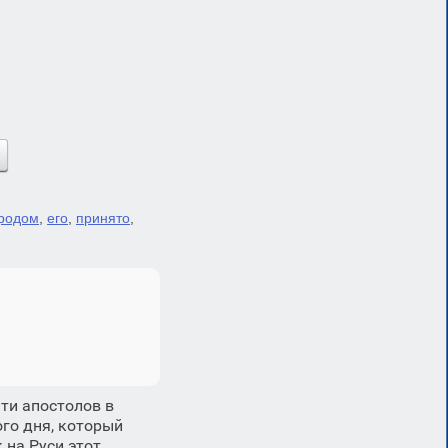
родом
,
его
,
принято
,
ти апостолов в
го дня, который
 на Руси этот