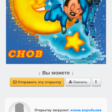
↓ Вы можете ↓
Отправить эту открытку
Скачать



Открытку загрузил:
елена воробьева