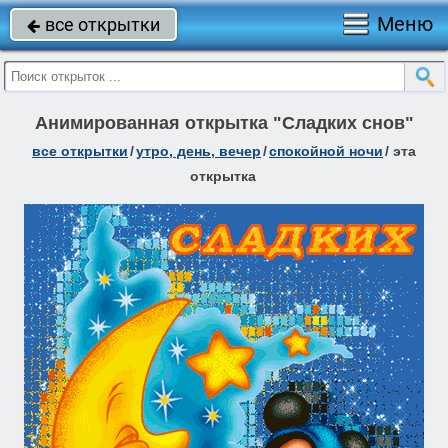
Меню
все открытки

Анимированная открытка "Сладких снов"
все открытки
/
утро, день, вечер
/
спокойной ночи
/
эта
открытка