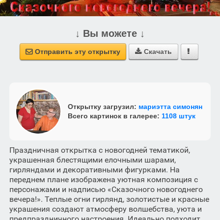
↓ Вы можете ↓
Отправить эту открытку
Скачать



Открытку загрузил:
мариэтта симонян
Всего картинок в галерее:
1108 штук
Праздничная открытка с новогодней тематикой,
украшенная блестящими елочными шарами,
гирляндами и декоративными фигурками. На
переднем плане изображена уютная композиция с
персонажами и надписью «Сказочного новогоднего
вечера!». Теплые огни гирлянд, золотистые и красные
украшения создают атмосферу волшебства, уюта и
предпраздничного настроения. Идеально подходит