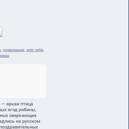
m
,
пожелания
,
для тебя
,
никах
 — яркая птица
ных ягод рябины,
пных сверкающих
адпись на русском
я поздравительных