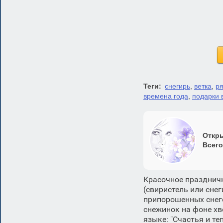
Теги:
снегирь
,
ветка
,
р
времена года
,
подарки 
Откры
Всего
Красочное праздничн
(свиристель или сне
припорошенных снег
снежинок на фоне хв
языке: "Счастья и т