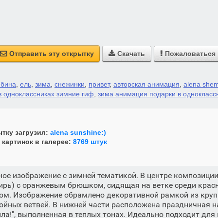
Отправить эту открытку
Скачать
Пожаловаться



ябина
,
ель
,
зима
,
снежинки
,
привет
,
авторская анимация
,
alena she
в одноклассниках зимние гиф
,
зима анимация подарки в однокласс
тку загрузил:
alena sunshine:)
 картинок в галерее:
8769 штук
ое изображение с зимней тематикой. В центре композиции
гирь) с оранжевым брюшком, сидящая на ветке среди крас
ом. Изображение обрамлено декоративной рамкой из кру
ойных ветвей. В нижней части расположена праздничная н
епла!", выполненная в теплых тонах. Идеально подходит дл