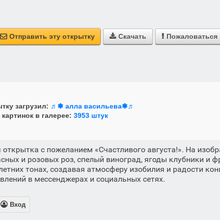
Отправить эту открытку
Скачать
Пожаловаться



тку загрузил:
♬❃ алла васильева❃♬
 картинок в галерее:
3953 штук
 открытка с пожеланием «Счастливого августа!». На изоб
сных и розовых роз, спелый виноград, ягоды клубники и 
летних тонах, создавая атмосферу изобилия и радости кон
влений в мессенджерах и социальных сетях.

Вход