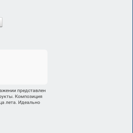
ражении представлен
фрукты. Композиция
ца лета. Идеально