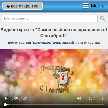
Меню
все открытки

Видеооткрытка "Самое весёлое поздравление с1
Сентября!!!"
все открытки
/
календарь
/
день знаний
/
эта открытка