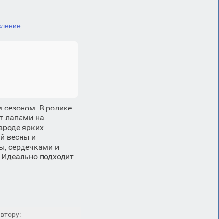
вление
 сезоном. В ролике
т лапами на
вроде ярких
й весны и
ы, сердечками и
. Идеально подходит
втору: