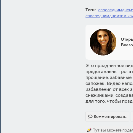
Теги:
споследнимднем
споследнимднемзимыв
Откры
Всего
Это праздничное ви
представлены трога
прощание, забавные 
сапожек. Видео напо
избавления от всех 
снежинками, создава
для того, чтобы поз

Комментировать
Тут вы можете подел