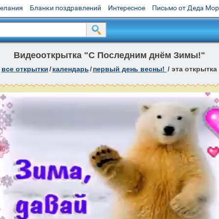
желания
Бланки поздравлений
Интересное
Письмо от Деда Мо
Видеооткрытка "С Последним днём Зимы!"
все открытки
/
календарь
/
первый день весны!
/
эта открытка