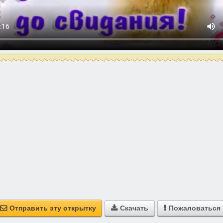
Отправить эту открытку
Скачать
Пожаловаться


