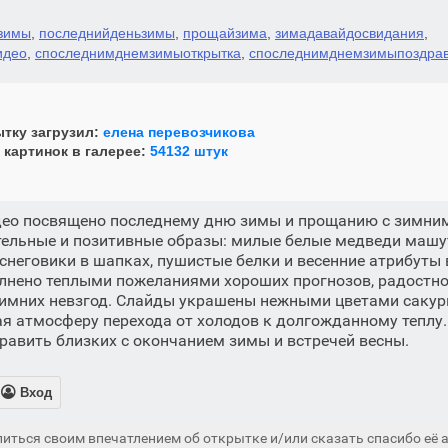
зимы
,
последнийденьзимы
,
прощайзима
,
зимадавайдосвидания
,
идео
,
споследнимднемзимыоткрытка
,
споследнимднемзимыпоздра
тку загрузил:
елена перевозчикова
 картинок в галерее:
54132 штук
део посвящено последнему дню зимы и прощанию с зимним
тельные и позитивные образы: милые белые медведи машу
снеговики в шапках, пушистые белки и весенние атрибуты 
лнено теплыми пожеланиями хороших прогнозов, радостно
зимних невзгод. Слайды украшены нежными цветами сакур
я атмосферу перехода от холодов к долгожданному теплу
дравить близких с окончанием зимы и встречей весны.

Вход
иться своим впечатлением об открытке и/или сказать спасибо её а