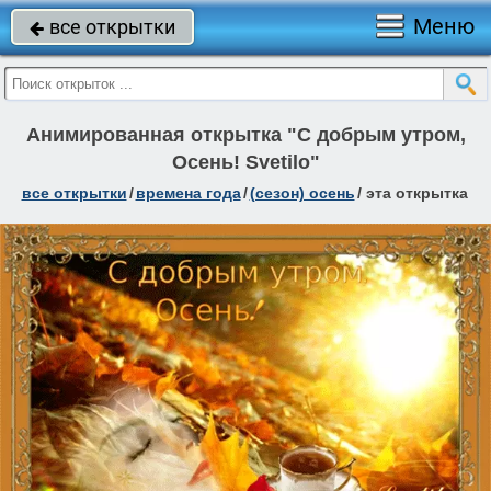
Меню
все открытки

Анимированная открытка "С добрым утром,
Осень! Svetilo"
все открытки
/
времена года
/
(сезон) осень
/
эта открытка