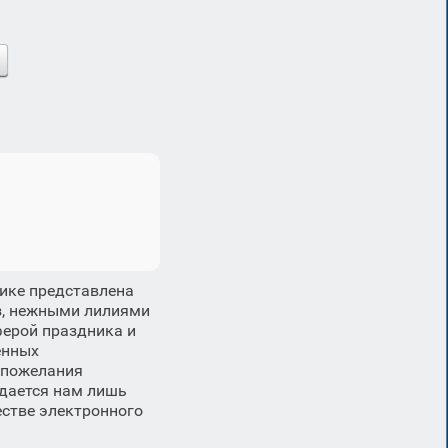
ике представлена
з, нежными лилиями
ферой праздника и
енных
 пожелания
 дается нам лишь
естве электронного