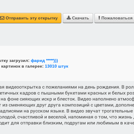
Отправить эту открытку
Скачать
Пожаловаться



тку загрузил:
фарид *****)))
 картинок в галерее:
13010 штук
ая видеооткрытка с пожеланиями на день рождения. В рол
стетичных кадров с пышными букетами красных и белых ро
на фоне сияющих искр и блесток. Видео наполнено атмос
т из сменяющих друг друга композиций с цветами, дополн
адписями на русском языке. В видео звучат трогательные
олодой, счастливой и веселой, напоминая о том, что жизнь
одит для отправки близким, подругам или любимым в кач