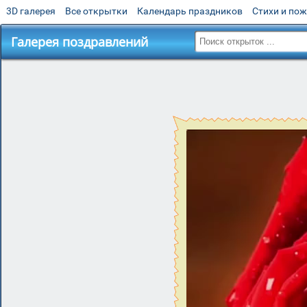
3D галерея
Все открытки
Календарь праздников
Стихи и по
Галерея поздравлений