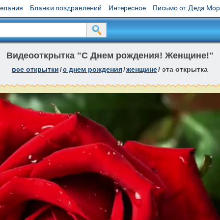
желания
Бланки поздравлений
Интересное
Письмо от Деда Мо
Видеооткрытка "С Днем рождения! Женщине!"
все открытки
/
c днем рождения
/
женщине
/
эта открытка