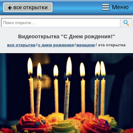
Меню
все открытки

Видеооткрытка "С Днем рождения!"
все открытки
/
c днем рождения
/
женщине
/
эта открытка