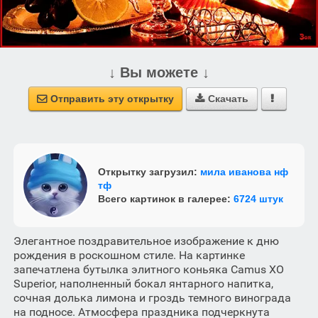
↓ Вы можете ↓
Отправить эту открытку
Скачать



Открытку загрузил:
мила иванова нф
тф
Всего картинок в галерее:
6724 штук
Элегантное поздравительное изображение к дню
рождения в роскошном стиле. На картинке
запечатлена бутылка элитного коньяка Camus XO
Superior, наполненный бокал янтарного напитка,
сочная долька лимона и гроздь темного винограда
на подносе. Атмосфера праздника подчеркнута