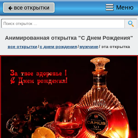
Меню
все открытки

Анимированная открытка "С Днем Рождения"
все открытки
/
c днем рождения
/
мужчине
/
эта открытка