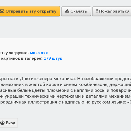
Отправить эту открытку
Скачать
Пожаловаться



тку загрузил:
макс ххх
 картинок в галерее:
179 штук
крытка к Дню инженера-механика. На изображении предс
-механик в желтой каске и синем комбинезоне, держащий
расивые белые цветы плюмерии с каплями росы и подарочн
он украшен техническими чертежами и деталями механизм
праздничная иллюстрация с надписью на русском языке:

Вход