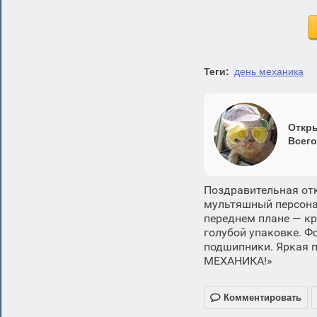
Теги:
день механика
Откры
Всего
Поздравительная от
мультяшный персонаж
переднем плане — к
голубой упаковке. Ф
подшипники. Яркая 
МЕХАНИКА!»

Комментировать