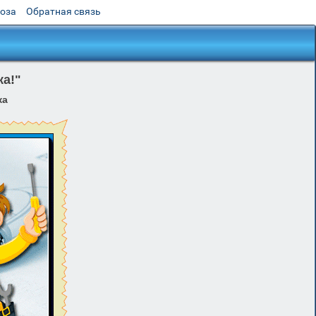
роза
Обратная связь
а!"
ка