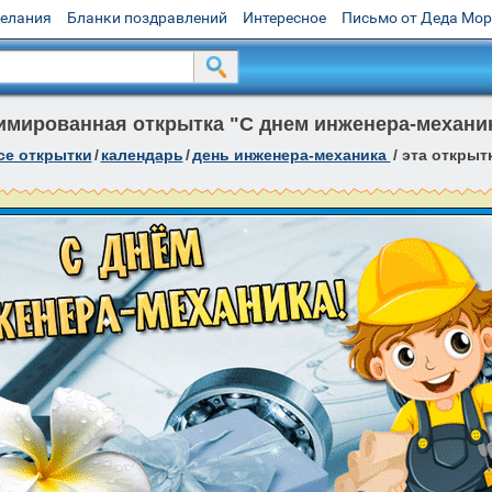
желания
Бланки поздравлений
Интересное
Письмо от Деда Мо
имированная открытка "С днем инженера-механик
се открытки
/
календарь
/
день инженера-механика
/
эта открыт