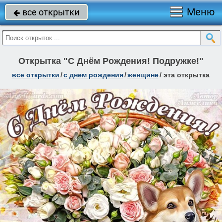
Меню
все открытки

Открытка "С Днём Рождения! Подружке!"
все открытки
/
c днем рождения
/
женщине
/
эта открытка