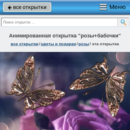
Меню
все открытки

Анимированная открытка "розы+бабочки"
все открытки
/
цветы и подарки
/
розы
/
эта открытка