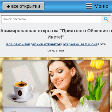
Меню
все открытки

Анимированная открытка "Приятного Общения в
Инете!"
все открытки
/
архив открыток
/
открытки за 5 июня
/
эта
открытка