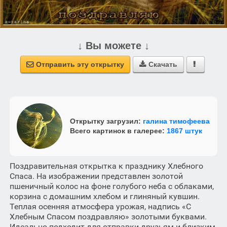
↓ Вы можете ↓
Отправить эту открытку
Скачать



Открытку загрузил:
галина тимофеева
Всего картинок в галерее:
1867 штук
Поздравительная открытка к празднику Хлебного
Спаса. На изображении представлен золотой
пшеничный колос на фоне голубого неба с облаками,
корзина с домашним хлебом и глиняный кувшин.
Теплая осенняя атмосфера урожая, надпись «С
Хлебным Спасом поздравляю» золотыми буквами.
Идеально подходит для отправки друзьям и близким