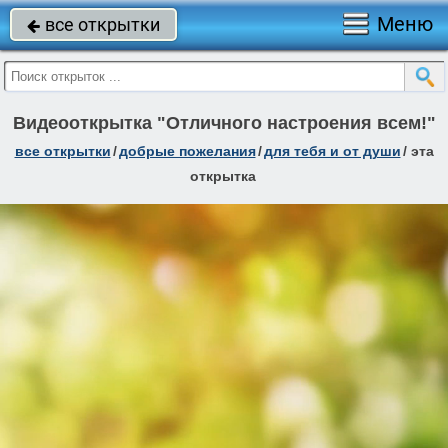
Меню
все открытки

Видеооткрытка "Отличного настроения всем!"
все открытки
/
добрые пожелания
/
для тебя и от души
/
эта
открытка