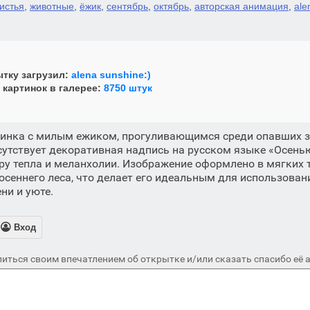
истья
,
животные
,
ёжик
,
сентябрь
,
октябрь
,
авторская анимация
,
ale
тку загрузил:
alena sunshine:)
 картинок в галерее:
8750 штук
тинка с милым ежиком, прогуливающимся среди опавших з
утствует декоративная надпись на русском языке «Осенью
 тепла и меланхолии. Изображение оформлено в мягких т
осеннего леса, что делает его идеальным для использован
ени и уюте.

Вход
иться своим впечатлением об открытке и/или сказать спасибо её а