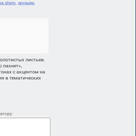
na shem
,
друзьям
,
олотистых листьев.
 пахнет»,
онах с акцентом на
ия в тематических
втору: