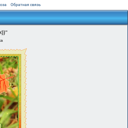
роза
Обратная связь
))"
ка