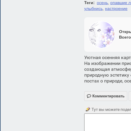
Теги:
осень
,
опавшие л
улыбнись
,
настроение
Откры
Всего
Уютная осенняя кар
На изображении прис
создающая атмосферу
природную эстетику 
постах о природе, ос

Комментировать
Тут вы можете подел