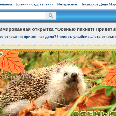
желания
Бланки поздравлений
Интересное
Письмо от Деда Мо
имированная открытка "Осенью пахнет! Приветик
се открытки
/
привет, как дела?
/
привет, улыбнись
/
эта открыт