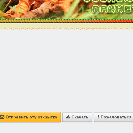
Отправить эту открытку
Скачать
Пожаловаться


