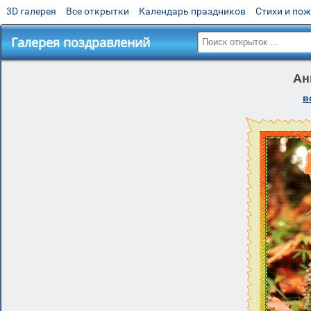
3D галерея
Все открытки
Календарь праздников
Стихи и по
Галерея поздравлений
Ан
в