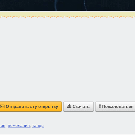
Отправить эту открытку
Скачать
Пожаловаться



ния
,
пожелания
,
танцы