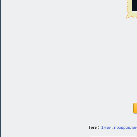
Теги:
1мая
,
поздровле