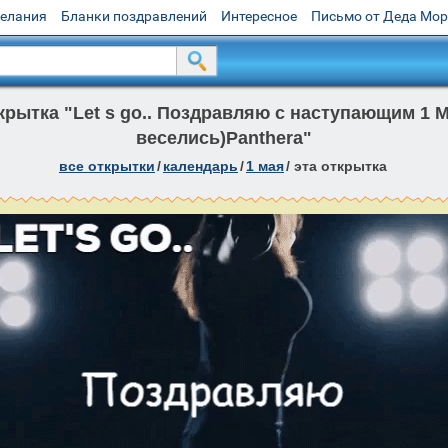
желания
Бланки поздравлений
Интересное
Письмо от Деда Мо
рытка "Let s go.. Поздравляю с наступающим 1 Ма
веселись)Panthera"
все открытки
/
календарь
/
1 мая
/
эта открытка