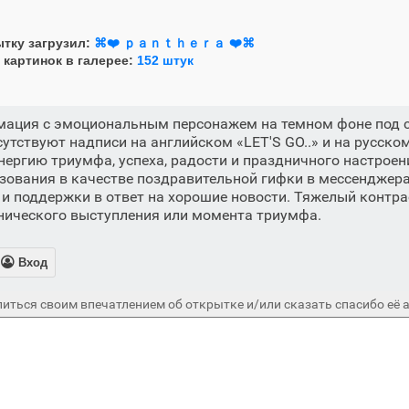
тку загрузил:
⌘❤️ ｐａｎｔｈｅｒａ ❤️⌘ㅤ
 картинок в галерее:
152 штук
мация с эмоциональным персонажем на темном фоне под 
утствуют надписи на английском «LET'S GO..» и на русско
нергию триумфа, успеха, радости и праздничного настроен
зования в качестве поздравительной гифки в мессенджерах
и поддержки в ответ на хорошие новости. Тяжелый контра
нического выступления или момента триумфа.

Вход
иться своим впечатлением об открытке и/или сказать спасибо её а