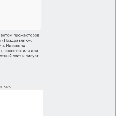
светом прожекторов.
м «Поздравляю».
ия. Идеально
, соцсетях или для
стный свет и силуэт
втору: