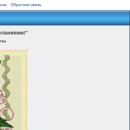
роза
Обратная связь
еланиями!"
тка