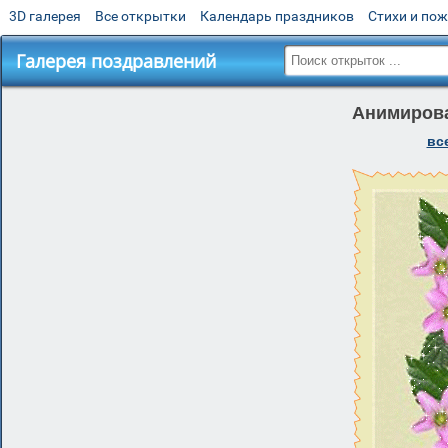
3D галерея
Все открытки
Календарь праздников
Стихи и по
Галерея поздравлений
Анимирова
вс