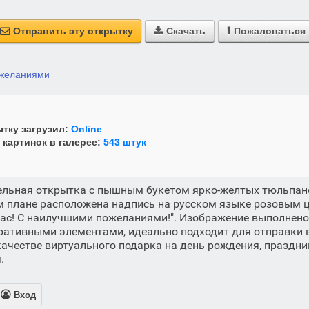
Отправить эту открытку
Скачать
Пожаловаться



ожеланиями
тку загрузил:
Online
 картинок в галерее:
543 штук
ельная открытка с пышным букетом ярко-желтых тюльпано
м плане расположена надпись на русском языке розовым 
Вас! С наилучшими пожеланиями!". Изображение выполнено
ративными элементами, идеально подходит для отправки 
качестве виртуального подарка на день рождения, праздни
.

Вход