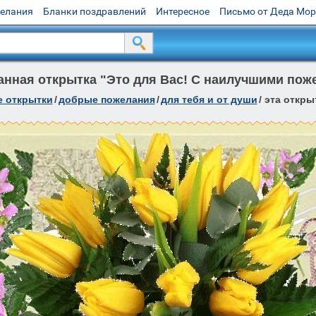
желания
Бланки поздравлений
Интересное
Письмо от Деда Мо
нная открытка "Это для Вас! С наилучшими пож
е открытки
/
добрые пожелания
/
для тебя и от души
/
эта откры