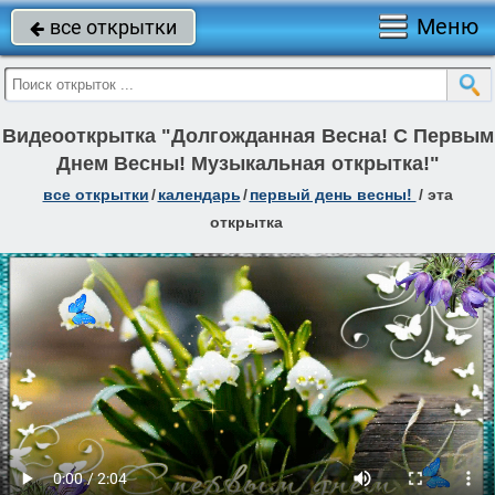
Меню
все открытки

Видеооткрытка "Долгожданная Весна! С Первым
Днем Весны! Музыкальная открытка!"
все открытки
/
календарь
/
первый день весны!
/
эта
открытка