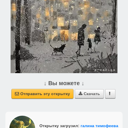
↓ Вы можете ↓
Отправить эту открытку
Скачать



Открытку загрузил:
галина тимофеева