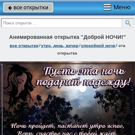
Меню
все открытки

Анимированная открытка "Доброй НОЧИ!"
все открытки
/
утро, день, вечер
/
спокойной ночи
/
эта
открытка