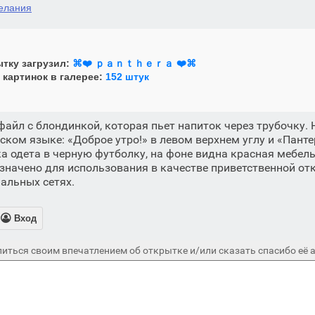
елания
тку загрузил:
⌘❤️ ｐａｎｔｈｅｒａ ❤️⌘ㅤ
 картинок в галерее:
152 штук
айл с блондинкой, которая пьет напиток через трубочку.
сском языке: «Доброе утро!» в левом верхнем углу и «Пант
а одета в черную футболку, на фоне видна красная мебель
начено для использования в качестве приветственной отк
альных сетях.

Вход
иться своим впечатлением об открытке и/или сказать спасибо её а