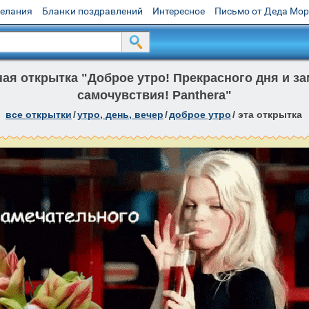
желания
Бланки поздравлений
Интересное
Письмо от Деда Мо
я открытка "Доброе утро! Прекрасного дня и з
самочувствия! Panthera"
все открытки
/
утро, день, вечер
/
доброе утро
/
эта открытка