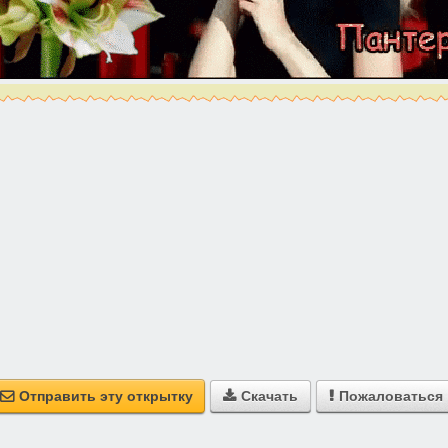
Отправить эту открытку
Скачать
Пожаловаться


