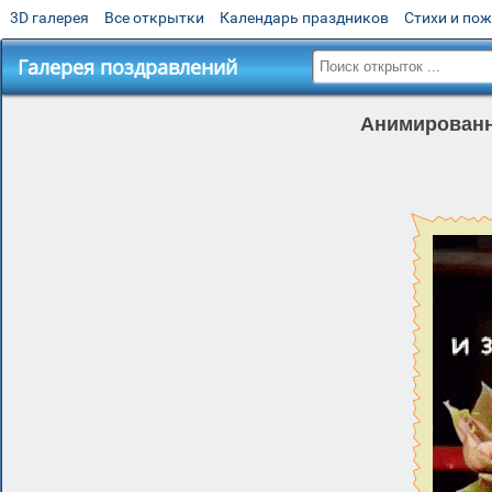
3D галерея
Все открытки
Календарь праздников
Стихи и по
Галерея поздравлений
Анимированна