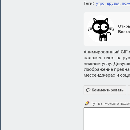
Теги:
утро
,
друзья
,
пож
Откры
Всего
Анимированный GIF-ф
наложен текст на ру
нижнем углу. Девушк
Изображение предназ
мессенджерах и соци

Комментировать
Тут вы можете подел